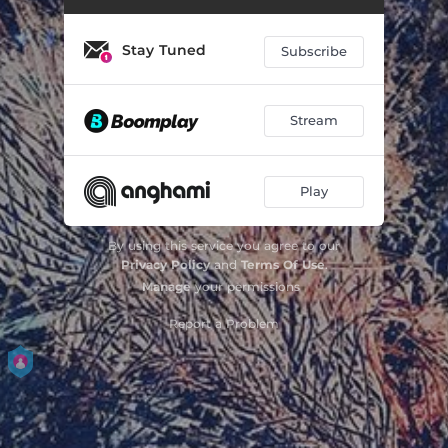
Uomo a una dimensione
03:04
Stay Tuned
Subscribe
Mondobobo
03:40
Nitrato d'argento
03:17
Stream
Kintsugi
04:06
Play
Fuori controllo
02:57
Settantuno
03:59
By using this service you agree to our
Privacy Policy
and
Terms Of Use
.
Andrà tutto bene
05:30
Manage
your permissions
Il Drago è nudo
04:28
Report a Problem
Sempre uno più di te
04:41