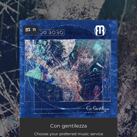
.
11
You're all set!
Piedi in terra
04:12
Con gentilezza
Choose your preferred music service
Ma quali eroi?
02:57